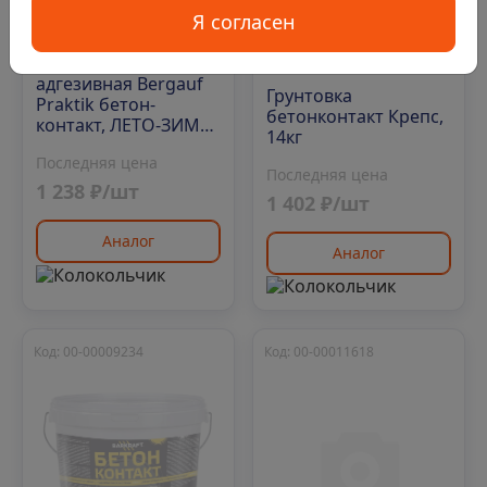
Я согласен
0
Нет в наличии
0
Грунтовка акриловая
адгезивная Bergauf
Грунтовка
Praktik бетон-
бетонконтакт Крепс,
контакт, ЛЕТО-ЗИМА,
14кг
14кг
Последняя цена
Последняя цена
1 238 ₽/шт
1 402 ₽/шт
Аналог
Аналог
Код: 00-00009234
Код: 00-00011618