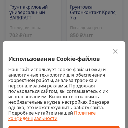
Грунт акриловый
Грунтовка
универсальный
бетонконтакт Крепс,
BARKRAFT
7кг
Последняя цена
Последняя цена
702 ₽/шт
850 ₽/шт
Аналог
Аналог
Использование Cookie-файлов
Наш сайт использует cookie-файлы (куки) и
Код: 00-00015507
Код: 00-00009446
аналогичные технологии для обеспечения
корректной работы, анализа трафика и
персонализации рекламы. Продолжая
пользоваться сайтом, вы соглашаетесь с их
использованием. Вы можете отключить
необязательные куки в настройках браузера,
однако, это может ухудшить работу сайта.
Подробнее читайте в нашей
Политике
конфиденциальности
.
Нет в наличии