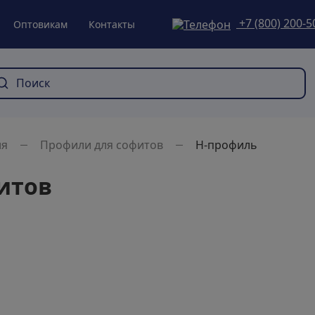
+7 (800) 200-5
Оптовикам
Контакты
ля
Профили для софитов
H-профиль
итов