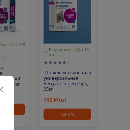
и г. Уфа 103
В наличии г. Уфа 15
шт
0
0
ка
Шпаклевка гипсовая
я
универсальная
 Bergauf
Bergauf Fugen Gips,
ent, 20кг
25кг
т
732 ₽/шт
пить
Купить