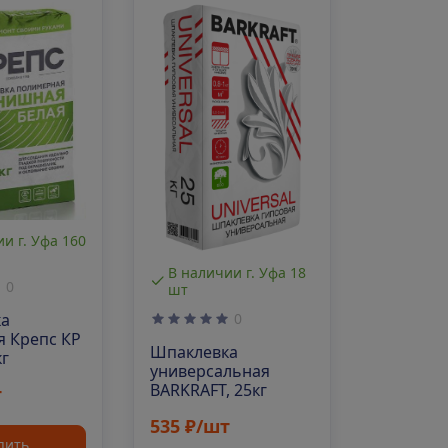
В налич
и г. Уфа 160
шт
В наличии г. Уфа 18
0
шт
Шпаклев
ка
0
цементн
 Крепс КР
финишна
Шпаклевка
кг
Finish Ze
универсальная
BARKRAFT, 25кг
т
714 ₽/ш
535 ₽/шт
пить