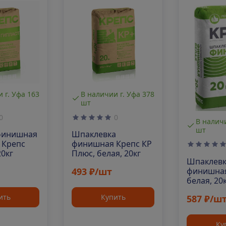
 г. Уфа 163
В наличии г. Уфа 378
шт
0
0
В наличи
шт
финишная
Шпаклевка
 Крепс
финишная Крепс КР
20кг
Плюс, белая, 20кг
Шпаклев
финишная
493 ₽/шт
белая, 20
ить
Купить
587 ₽/ш
Ку