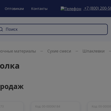
+7 (800) 200-5
Оптовикам
Контакты
лочные материалы
Сухие смеси
Шпаклевки
толка
продаж
873
Код: 00-00006184
Код: 00-0000