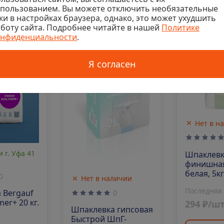
спользованием. Вы можете отключить необязательные
ки в настройках браузера, однако, это может ухудшить
774
Код: 00-00003240
Код: 00-0000
боту сайта. Подробнее читайте в нашей
Политике
онфиденциальности
.
Я согласен
Нет в н
 г. Уфа 41
Шпаклев
финишная
белая, 5кг
0
Нет в наличии
Последняя
 Bergauf
0
mer+ 20 кг.
294 ₽/ш
Шпаклевка гипсовая
Быстрой ШпГ-