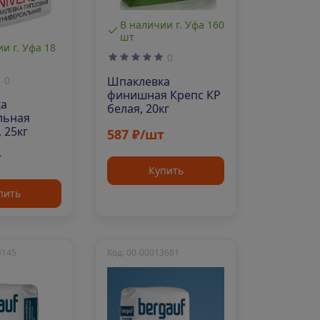
В наличии г. Уфа 160
шт
и г. Уфа 18
0
Шпаклевка
0
финишная Крепс КР
ка
белая, 20кг
льная
 25кг
587 ₽/шт
т
Купить
пить
3145
Код: 00-00013681