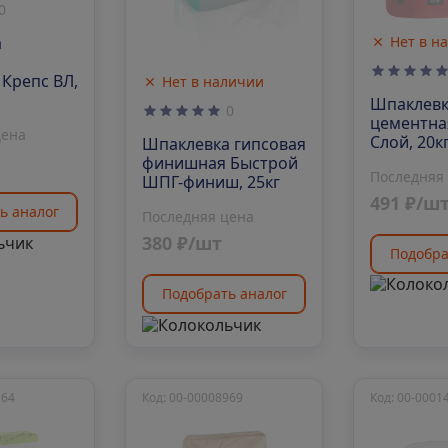
0
Нет в н
а
Крепс ВЛ,
Нет в наличии
Шпаклев
0
цементна
цена
Слой, 20к
Шпаклевка гипсовая
финишная Быстрой
Последняя
ШПГ-финиш, 25кг
491 ₽/ш
ь аналог
Последняя цена
380 ₽/шт
Подобра
Подобрать аналог
264
Код: 00-00008969
Код: 00-0001