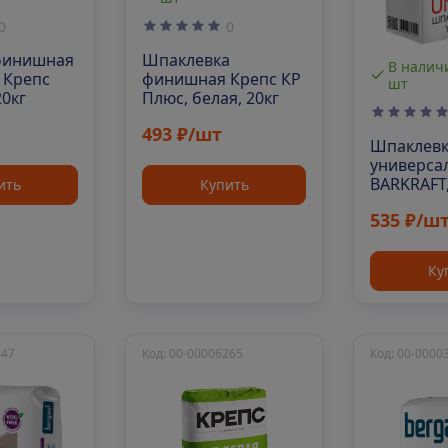
0
0
финишная
Шпаклевка
В наличи
 Крепс
финишная Крепс КР
шт
20кг
Плюс, белая, 20кг
493 ₽/шт
Шпаклев
универса
BARKRAFT,
ить
Купить
535 ₽/ш
Ку
447
Код: 00-00006265
Код: 00-0000