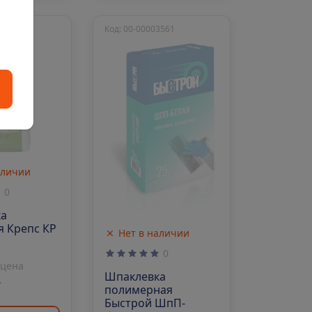
8415
Код: 00-00003561
аличии
0
ка
 Крепс КР
Нет в наличии
0
 цена
Шпаклевка
т
полимерная
Быстрой ШпП-