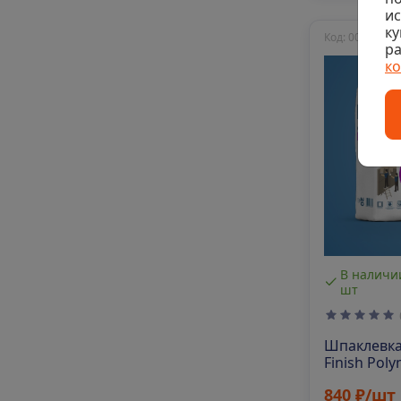
и
ку
Код: 00-00013
ра
к
В наличии
шт
Шпаклевка
Finish Poly
840 ₽/шт