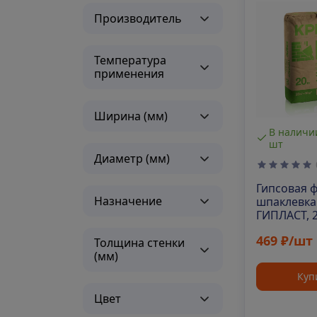
Производитель
Температура
применения
Ширина (мм)
В наличии г. Уфа 58
В наличии
шт
шт
Диаметр (мм)
0
г. Уфа 41
Шпаклевка
Гипсовая 
Назначение
цементная
шпаклевка
финишная Крепс ВЛ,
ГИПЛАСТ, 
белая, 20кг
Bergauf
469 ₽/шт
Толщина стенки
er+ 20 кг.
667 ₽/шт
(мм)
Куп
Купить
Цвет
ть