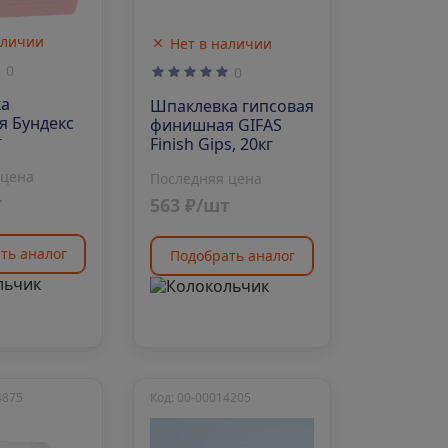
аличии
Нет в наличии
0
0
ка
Шпаклевка гипсовая
я Бундекс
финишная GIFAS
г
Finish Gips, 20кг
 цена
Последняя цена
т
563 ₽/шт
ть аналог
Подобрать аналог
4875
Код: 00-00014205