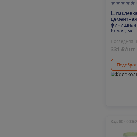
Шпаклевк
цементная
финишная 
белая, 5кг
Последняя 
331 ₽/шт
Подобрат
Код: 00-00006