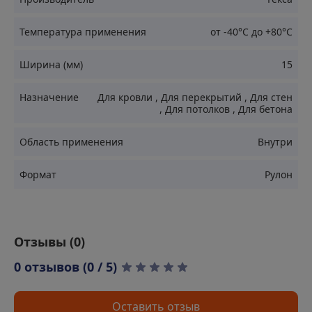
Соединение самоклеящихся мембран
Температура применения
от -40°C до +80°C
Запечатывание мест прохода коммуникаций через
изоляционные материалы
Ширина (мм)
15
Фиксация утеплителя к основанию
Назначение
Для кровли
,
Для перекрытий
,
Для стен
Обеспечение герметичности стыков в кровельных
,
Для потолков
,
Для бетона
конструкциях
Область применения
Внутри
Преимущества
Формат
Рулон
Высокая эластичность и пластичность
Долговечность и надежность соединения
Отзывы (
0
)
Простота использования без специального
оборудования
0 отзывов (0 / 5)
Экономичный расход материала
Оставить отзыв