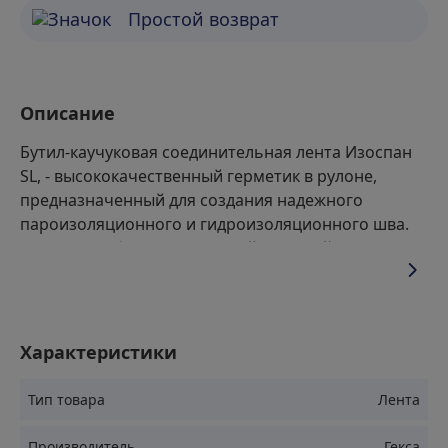
Простой возврат
Описание
Бутил-каучуковая соединительная лента Изоспан
SL, - высококачественный герметик в рулоне,
предназначенный для создания надежного
пароизоляционного и гидроизоляционного шва.
Материал обладает отличной адгезией к
различным поверхностям и сохраняет свои
свойства при температурных колебаниях.
Применение
Характеристики
Тип товара
Лента
Герметизация стыков между пленками паро-, гидро- и
ветрозащиты
Производитель
Гекса