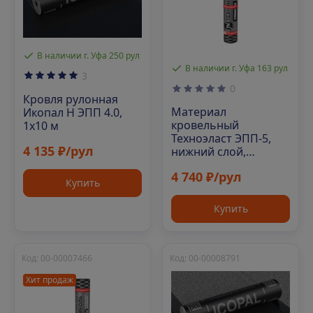
В наличии г. Уфа 250 рул
В наличии г. Уфа 163 рул
3
0
Кровля рулонная
Материал
Икопал Н ЭПП 4.0,
кровельный
1х10 м
Техноэласт ЭПП-5,
4 135 ₽/рул
нижний слой,
полиэфир, 10 м²
4 740 ₽/рул
Купить
Купить
Код: 00-00007466
Код: 00-00008791
Хит продаж