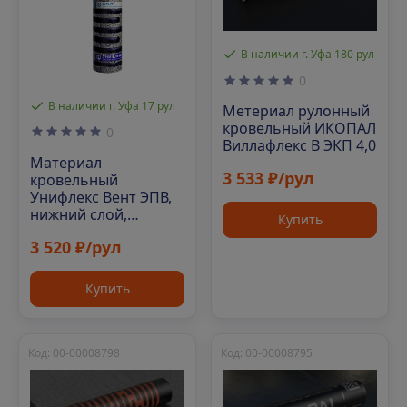
В наличии г. Уфа 180 рул
0
В наличии г. Уфа 17 рул
Метериал рулонный
кровельный ИКОПАЛ
0
Виллафлекс В ЭКП 4,0
Материал
3 533 ₽/рул
кровельный
Унифлекс Вент ЭПВ,
нижний слой,
Купить
полиэфир, 10 м²
3 520 ₽/рул
Купить
Код: 00-00008798
Код: 00-00008795