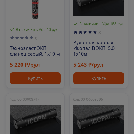
В наличии г. Уфа 188 рул
В наличии г. Уфа 10 рул
3
0
Рулонная кровля
Техноэласт ЭКП
Икопал В ЭКП, 5.0,
сланец серый, 1х10 м
1х10м
5 220 ₽/рул
5 243 ₽/рул
Купить
Купить
Код: 00-00008797
Код: 00-00008796