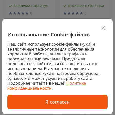
В наличии г. Уфа 2 рул
В наличии г. Уфа 21 рул
0
0
Гидроизоляция
Жгут
ИКОПАЛ
гидроизоляционный
Ультрамарин В ЭКП,
Кордон Икопал, d-3
Использование Cookie-файлов
1х8 м
см, L-20 м
Наш сайт использует cookie-файлы (куки) и
5 789 ₽/рул
9 347 ₽/рул
аналогичные технологии для обеспечения
корректной работы, анализа трафика и
Купить
Купить
персонализации рекламы. Продолжая
пользоваться сайтом, вы соглашаетесь с их
использованием. Вы можете отключить
необязательные куки в настройках браузера,
Код: 00-00002958
Код: 00-00008461
однако, это может ухудшить работу сайта.
Подробнее читайте в нашей
Политике
конфиденциальности
.
Я согласен