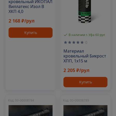
кровельный ИКОПАЛ
Виллатекс Изол В
ХКП 4,0
2 168 ₽/рул
Купить
В наличии г. Уфа 60 рул
0
Материал
кровельный Бикрост
ХПП, 1х15 м
2 205 ₽/рул
Купить
Код: 00-00008784
Код: 00-00008789