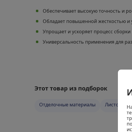
Обеспечивает высокую точность и р
Обладает повышенной жесткостью и 
Упрощает и ускоряет процесс сборки 
Универсальность применения для ра
Этот товар из подборок
И
Отделочные материалы
Листовые 
На
те
тр
по
и