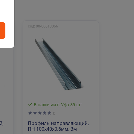
Код: 00-00013066
В наличии г. Уфа 85 шт
0
й,
Профиль направляющий,
ПН 100х40х0,6мм, 3м