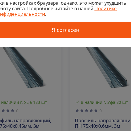
ки в настройках браузера, однако, это может ухудшить
боту сайта. Подробнее читайте в нашей
Политике
онфиденциальности
.
 00-00008127
Код: 00-00017781
Я согласен
 наличии г. Уфа 183 шт
В наличии г. Уфа 80 шт
0
0
офиль направляющий,
Профиль направляющи
75х40х0,45мм, 3м
ПН 75х40х0,6мм, 3м