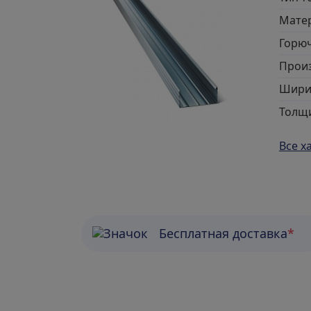
Мате
Горю
Прои
Шири
Толщи
Все х
Бесплатная доставка
*