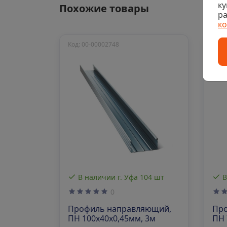
ку
Похожие товары
ра
к
Код: 00-00002748
Код:
В наличии г. Уфа 104 шт
В
0
Профиль направляющий,
Пр
ПН 100х40х0,45мм, 3м
ПН 