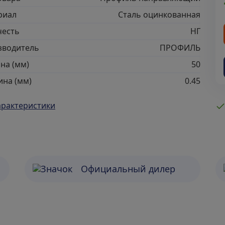
риал
Сталь оцинкованная
честь
НГ
зводитель
ПРОФИЛЬ
на (мм)
50
на (мм)
0.45
арактеристики
Официальный дилер