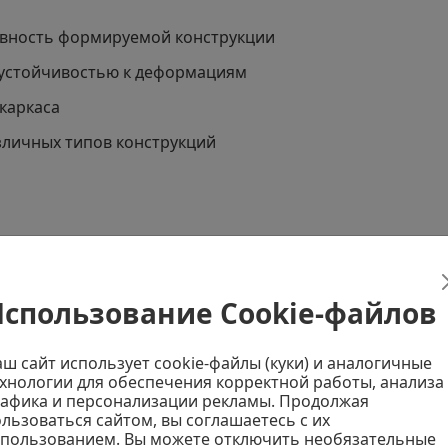
овность формируемой конструкции
устойчивостью к деформациям
каркаса
зличных типов конструкций
спользование Cookie-файлов
материалы
Профиль для гипсокартона
Показать
ш сайт использует cookie-файлы (куки) и аналогичные
хнологии для обеспечения корректной работы, анализа
афика и персонализации рекламы. Продолжая
льзоваться сайтом, вы соглашаетесь с их
спользованием. Вы можете отключить необязательные