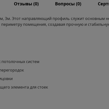
Отзывы (
0
)
Вопросы (
0
)
Сер
м, 3м. Этот направляющий профиль служит основным н
о периметру помещения, создавая прочную и стабильн
 потолочных систем
перегородок
ицовки
щего элемента для стоек